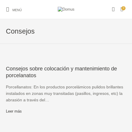
0
MENÚ
Consejos
ACCESORIOS PARA
ACCESORIO P/PISO
PISO
REVESTIMIENTO
BANO
Y REVEST.
AMOBLAMIENTO
ARTICULOS ACERO
ARTICULOS DEL
Consejos sobre colocación y mantenimiento de
GUARDAS Y FRISOS
PARA BANO
INOXIDABLE Y S
HOGAR
porcelanatos
HIDROMASAJES Y
LADRILLO DE
GRIFERIA
LOSA SANITARIA
Porcellanatos: En los productos porcelámicos pulidos brillantes
SAUNAS
VIDRIO
instalados en zonas muy transitadas (pasillos, ingresos, etc) la
abrasión a través del…
PIEDRAS
PEGAMENTOS Y
NATURALES
PASTINAS
MARMOL GRANI
Leer más