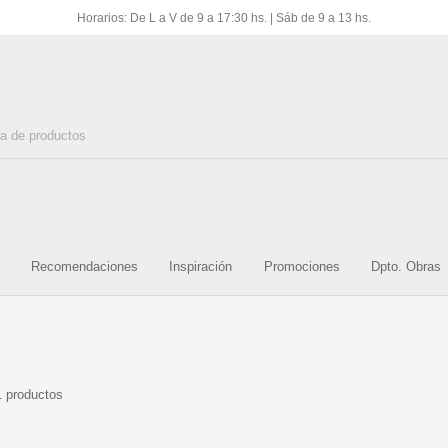
Horarios: De L a V de 9 a 17:30 hs. | Sáb de 9 a 13 hs.
S PARA
ACCESORIO P/PISO Y
AMOBLAMIENTO PARA
ARTIC
O
REVEST.
BANO
INOXI
AJES Y
PEGA
Recomendaciones
Inspiración
Promociones
Dpto. Obras
LADRILLO DE VIDRIO
LOSA SANITARIA
AS
PA
1 productos