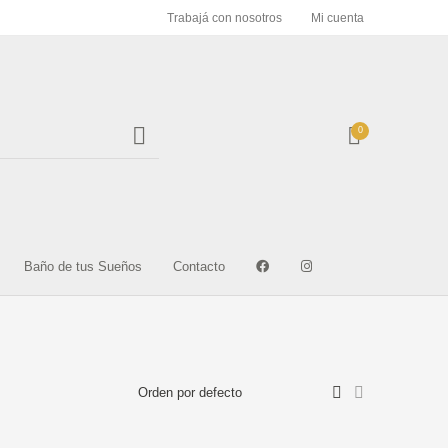
Trabajá con nosotros
Mi cuenta
0
ULOS ACERO
ARTICULOS DEL HOGAR
GUARDAS Y FRISOS
DABLE Y S
MENTOS Y
PIEDRAS NATURALES
Baño de tus Sueños
Contacto
STINAS
MARMOL GRANI