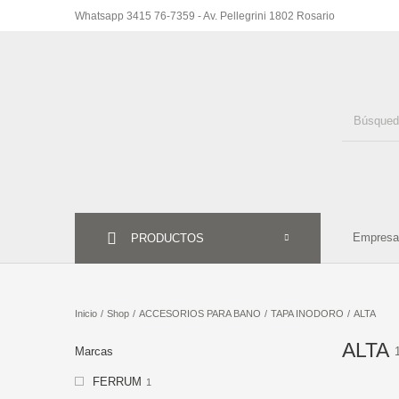
Whatsapp 3415 76-7359 - Av. Pellegrini 1802 Rosario
ACCESORIO
PISO
REVESTIMIENTO
BAN
HIDROMAS
Empresa
GRIFERIA
PRODUCTOS
SAUN
Inicio
/
Shop
/
ACCESORIOS PARA BANO
/
TAPA INODORO
/
ALTA
ALTA
Marcas
FERRUM
1