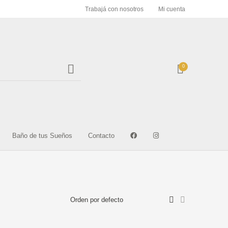
Trabajá con nosotros
Mi cuenta
0
ULOS ACERO
ARTICULOS DEL HOGAR
GUARDAS Y FRISOS
DABLE Y S
MENTOS Y
PIEDRAS NATURALES
Baño de tus Sueños
Contacto
STINAS
MARMOL GRANI