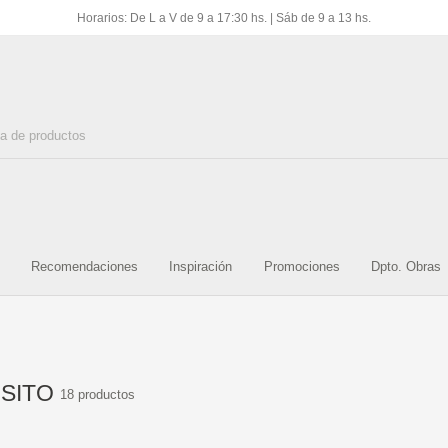
Horarios: De L a V de 9 a 17:30 hs. | Sáb de 9 a 13 hs.
S PARA
ACCESORIO P/PISO Y
AMOBLAMIENTO PARA
ARTIC
O
REVEST.
BANO
INOXI
AJES Y
PEGA
Recomendaciones
Inspiración
Promociones
Dpto. Obras
LADRILLO DE VIDRIO
LOSA SANITARIA
AS
PA
SITO
18 productos