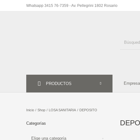
Whatsapp 3415 76-7359 - Av. Pellegrini 1802 Rosario
ACCESORIO
PISO
REVESTIMIENTO
BAN
HIDROMAS
Empresa
GRIFERIA
PRODUCTOS
SAUN
Inicio
/
Shop
/
LOSA SANITARIA
/
DEPOSITO
DEPO
Categorías