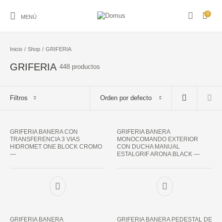
0
MENÚ
Inicio
/
Shop
/
GRIFERIA
GRIFERIA
448 productos
ACCESORIOS PARA
ACCESORIO P/PISO
PISO
REVESTIMIENTO
BANO
Y REVEST.
Filtros
Orden por defecto
AMOBLAMIENTO
ARTICULOS ACERO
ARTICULOS DEL
GUARDAS Y FRISOS
PARA BANO
INOXIDABLE Y S
HOGAR
GRIFERIA BANERA CON
GRIFERIA BANERA
TRANSFERENCIA 3 VIAS
MONOCOMANDO EXTERIOR
HIDROMASAJES Y
LADRILLO DE
GRIFERIA
LOSA SANITARIA
HIDROMET ONE BLOCK CROMO
CON DUCHA MANUAL
SAUNAS
VIDRIO
—
ESTALGRIF ARONA BLACK —
PIEDRAS
PEGAMENTOS Y
NATURALES
PASTINAS
MARMOL GRANI
GRIFERIA BANERA
GRIFERIA BANERA PEDESTAL DE