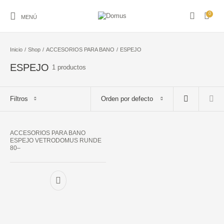
0
MENÚ
Inicio
/
Shop
/
ACCESORIOS PARA BANO
/
ESPEJO
ESPEJO
1 productos
ACCESORIOS PARA
ACCESORIO P/PISO
PISO
REVESTIMIENTO
BANO
Y REVEST.
Filtros
Orden por defecto
AMOBLAMIENTO
ARTICULOS ACERO
ARTICULOS DEL
GUARDAS Y FRISOS
PARA BANO
INOXIDABLE Y S
HOGAR
ACCESORIOS PARA BANO
ESPEJO VETRODOMUS RUNDE
HIDROMASAJES Y
LADRILLO DE
GRIFERIA
LOSA SANITARIA
80–
SAUNAS
VIDRIO
PIEDRAS
PEGAMENTOS Y
NATURALES
PASTINAS
MARMOL GRANI