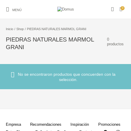
0
MENÚ
Inicio
/
Shop
/
PIEDRAS NATURALES MARMOL GRANI
PIEDRAS NATURALES MARMOL
0
productos
GRANI
ACCESORIOS PARA
ACCESORIO P/PISO
PISO
REVESTIMIENTO
BANO
Y REVEST.
AMOBLAMIENTO
ARTICULOS ACERO
ARTICULOS DEL
GUARDAS Y FRISOS
PARA BANO
INOXIDABLE Y S
HOGAR
No se encontraron productos que concuerden con la
selección.
HIDROMASAJES Y
LADRILLO DE
GRIFERIA
LOSA SANITARIA
SAUNAS
VIDRIO
PIEDRAS
PEGAMENTOS Y
NATURALES
PASTINAS
MARMOL GRANI
Empresa
Recomendaciones
Inspiración
Promociones