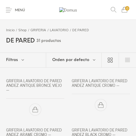
0
MENÚ
Inicio
/
Shop
/
GRIFERIA
/
LAVATORIO
/
DE PARED
DE PARED
31 productos
ACCESORIOS PARA
ACCESORIO
PISO
REVESTIMIENTO
BANO
P/PISO Y REVEST.
Filtros
Orden por defecto
AMOBLAMIENTO
ARTICULOS ACERO
ARTICULOS DEL
GUARDAS Y
PARA BANO
INOXIDABLE Y S
HOGAR
FRISOS
GRIFERIA LAVATORIO DE PARED
GRIFERIA LAVATORIO DE PARED
ANDEZ ANTIQUE BRONCE VIEJO
ANDEZ ANTIQUE CROMO —
HIDROMASAJES Y
LADRILLO DE
GRIFERIA
LOSA SANITARIA
—
SAUNAS
VIDRIO
PIEDRAS
PEGAMENTOS Y
NATURALES
PASTINAS
MARMOL GRANI
GRIFERIA LAVATORIO DE PARED
GRIFERIA LAVATORIO DE PARED
ANDEZ ARAME CROMO —
ANDEZ BLACK CROMO —