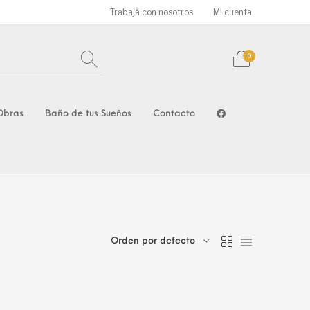
Trabajá con nosotros
Mi cuenta
0
Obras
Baño de tus Sueños
Contacto
ULOS ACERO
ARTICULOS DEL HOGAR
GUARDAS Y FRISOS
DABLE Y S
MENTOS Y
PIEDRAS NATURALES
STINAS
MARMOL GRANI
Orden por defecto