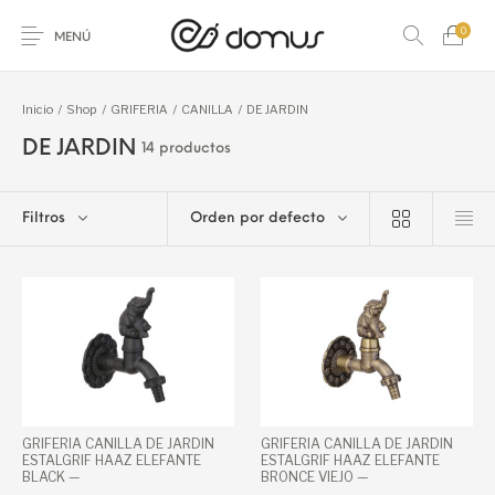
0
MENÚ
Inicio
/
Shop
/
GRIFERIA
/
CANILLA
/
DE JARDIN
DE JARDIN
14 productos
ACCESORIOS PARA
ACCESORIO
PISO
REVESTIMIENTO
BANO
P/PISO Y REVEST.
Filtros
Orden por defecto
AMOBLAMIENTO
ARTICULOS ACERO
ARTICULOS DEL
GUARDAS Y
PARA BANO
INOXIDABLE Y S
HOGAR
FRISOS
HIDROMASAJES Y
LADRILLO DE
GRIFERIA
LOSA SANITARIA
SAUNAS
VIDRIO
PIEDRAS
PEGAMENTOS Y
NATURALES
PASTINAS
MARMOL GRANI
GRIFERIA CANILLA DE JARDIN
GRIFERIA CANILLA DE JARDIN
ESTALGRIF HAAZ ELEFANTE
ESTALGRIF HAAZ ELEFANTE
BLACK —
BRONCE VIEJO —