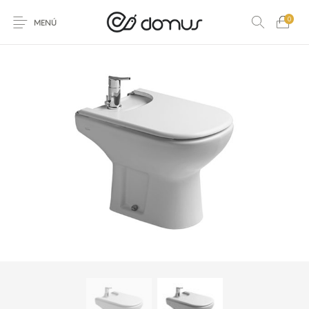
0
MENÚ
ACCESORIOS PARA
ACCESORIO
PISO
REVESTIMIENTO
BANO
P/PISO Y REVEST.
AMOBLAMIENTO
ARTICULOS ACERO
ARTICULOS DEL
GUARDAS Y
PARA BANO
INOXIDABLE Y S
HOGAR
FRISOS
HIDROMASAJES Y
LADRILLO DE
GRIFERIA
LOSA SANITARIA
SAUNAS
VIDRIO
PIEDRAS
PEGAMENTOS Y
NATURALES
PASTINAS
MARMOL GRANI