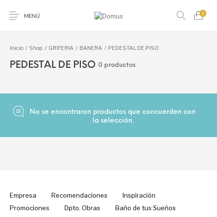
0
MENÚ
Inicio
/
Shop
/
GRIFERIA
/
BANERA
/
PEDESTAL DE PISO
PEDESTAL DE PISO
0 productos
ACCESORIOS PARA
ACCESORIO
PISO
REVESTIMIENTO
BANO
P/PISO Y REVEST.
AMOBLAMIENTO
ARTICULOS ACERO
ARTICULOS DEL
GUARDAS Y
No se encontraron productos que concuerden con
PARA BANO
INOXIDABLE Y S
HOGAR
FRISOS
la selección.
HIDROMASAJES Y
LADRILLO DE
GRIFERIA
LOSA SANITARIA
SAUNAS
VIDRIO
PIEDRAS
PEGAMENTOS Y
NATURALES
PASTINAS
MARMOL GRANI
Empresa
Recomendaciones
Inspiración
Promociones
Dpto. Obras
Baño de tus Sueños